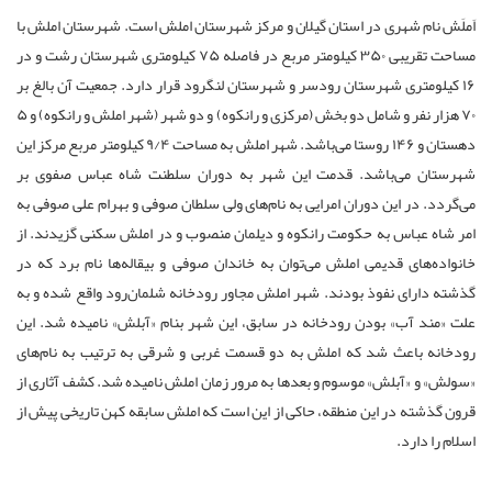
ری در استان گیلان و مرکز شهرستان املش است. شهرستان املش با
مساحت تقریبی ۳۵۰ کیلومتر مربع در فاصله ۷۵ کیلومتری شهرستان رشت و در
 شهرستان رودسر و شهرستان لنگرود قرار دارد. جمعیت آن بالغ بر
۷۰ هزار نفر و شامل دو بخش (مرکزی و رانکوه) و دو شهر (شهر املش و رانکوه) و ۵
دهستان و ۱۴۶ روستا می‌باشد. شهر املش به مساحت ۹/۴ کیلومتر مربع مرکز این
باشد. قدمت این شهر به دوران سلطنت شاه عباس صفوی بر
ن دوران امرایی به نام‌های ولی سلطان صوفی و بهرام علی صوفی به
به حکومت رانکوه و دیلمان منصوب و در املش سکنی گزیدند. از
دیمی املش می‌توان به خاندان صوفی و بیقاله‌ها نام برد که در
فوذ بودند. شهر املش مجاور رودخانه شلمان‌رود واقع شده و به
بودن رودخانه در سابق، این شهر بنام «آبلش» نامیده شد. این
 شد که املش به دو قسمت غربی و شرقی به ترتیب به نام‌های
ش» موسوم و بعدها به مرور زمان املش نامیده شد. کشف آثاری از
 این منطقه، حاکی از این است که املش سابقه کهن تاریخی پیش از