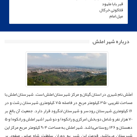
قبر بابا ملهود
قلاکوتی خرکال
میل امام
درباره شهر املش
اَملَش نام شهری در استان گیلان و مرکز شهرستان املش است. شهرستان املش با
مساحت تقریبی ۳۵۰ کیلومتر مربع در فاصله ۷۵ کیلومتری شهرستان رشت و در
۱۶ کیلومتری شهرستان رودسر و شهرستان لنگرود قرار دارد. جمعیت آن بالغ بر
۷۰ هزار نفر و شامل دو بخش (مرکزی و رانکوه) و دو شهر (شهر املش و رانکوه) و ۵
دهستان و ۱۴۶ روستا می‌باشد. شهر املش به مساحت ۹/۴ کیلومتر مربع مرکز این
شهرستان می‌باشد. قدمت این شهر به دوران سلطنت شاه عباس صفوی بر