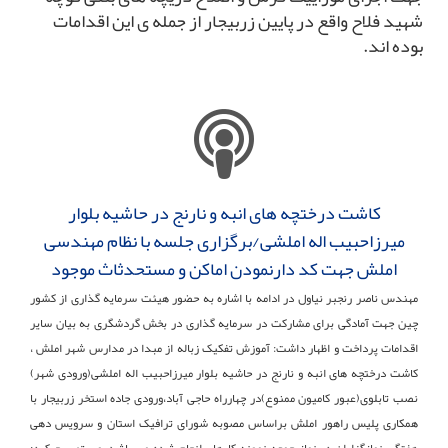
شهید فلاح واقع در پایین زربیجار از جمله ی این اقدامات
بوده اند.
کاشت درختچه های انبه و نارنج در حاشیه بلوار
میرزاحبیب اله املشی/برگزاری جلسه با نظام مهندسی
املش جهت کد دارنمودن اماکن و مستحدثاث موجود
مهندس ناصر رنجبر نیاول در ادامه با اشاره به حضور هیئت سرمایه گذاری از کشور
چین جهت آمادگی برای مشارکت در سرمایه گذاری در بخش گردشگری به بیان سایر
اقدامات پرداخت و اظهار داشت: آموزش تفکیک زباله از مبدا در مدارس شهر املش ،
کاشت درختچه های انبه و نارنج در حاشیه بلوار میرزاحبیب اله املشی(ورودی شهر)
نصب تابلوی(عبور کامیون ممنوع)در چهارراه حاجی آباد،ورودی جاده استخر زربیجار با
همکاری پلیس راهور املش براساس مصوبه شورای ترافیک استان و سرویس دهی
هفتگی نمازگزاران در نماز جمعه نمونه کارهای انجام شده می باشد. وی تصریح کرد: