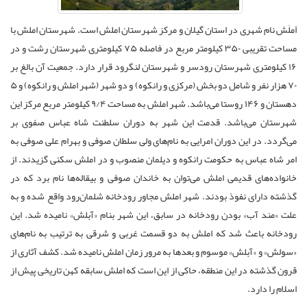
اَملَش نام شهری در استان گیلان و مرکز شهرستان املش است. شهرستان املش با
مساحت تقریبی ۳۵۰ کیلومتر مربع در فاصله ۷۵ کیلومتری شهرستان رشت و در
۱۶ کیلومتری شهرستان رودسر و شهرستان لنگرود قرار دارد. جمعیت آن بالغ بر
۷۰ هزار نفر و شامل دو بخش (مرکزی و رانکوه) و دو شهر (شهر املش و رانکوه) و ۵
دهستان و ۱۴۶ روستا می‌باشد. شهر املش به مساحت ۹/۴ کیلومتر مربع مرکز این
شهرستان می‌باشد. قدمت این شهر به دوران سلطنت شاه عباس صفوی بر
می‌گردد. در این دوران امرایی به نام‌های ولی سلطان صوفی و بهرام علی صوفی به
امر شاه عباس به حکومت رانکوه و دیلمان منصوب و در املش سکنی گزیدند. از
خانواده‌های قدیمی املش می‌توان به خاندان صوفی و بیقاله‌ها نام برد که در
گذشته دارای نفوذ بودند. شهر املش مجاور رودخانه شلمان‌رود واقع شده و به
علت «مند آب» بودن رودخانه در سابق، این شهر بنام «آبلش» نامیده شد. این
رودخانه باعث شد که املش به دو قسمت غربی و شرقی به ترتیب به نام‌های
«سولش» و «آبلش» موسوم و بعدها به مرور زمان املش نامیده شد. کشف آثاری از
قرون گذشته در این منطقه، حاکی از این است که املش سابقه کهن تاریخی پیش از
اسلام را دارد.