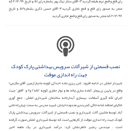
رای قلع و قمع نیم طبقه گردید۳-آقای ستار نیک پور بشماره رای ۵۱ و تاریخ ۲/۱۲/۹۶ که
منجر به صدور رای قلع و قمع تجاری گردید۴-آقای حسن ذکری بشماره۵۲ و تاریخ
۲/۱۲/۹۶ که منجر به صدور رای قلع و قمع تجاری گردید
نصب قسمتی از شیرآلات سرویس بهداشتی پارک کودک
جهت راه اندازی موقت
شهردار املش در ادامه افزود: شن ریزی جاده احداثی کوچه جانباز(زمین آقای مکرمی)
واقع در پایین زربیجار، آماده سازی چاله ها و نوار حفاری کوچه “لاله”۱ و۲ و “آفاق” جهت
اجرای لکه گیری آسفالت ،بهسازی آبدارخانه ساختمان شهرداری املش ، جمع آوری
خاکهای اضافه شانه خاکی کمربندی محدوده خیابان شهید مدرس به سمت چهارراه حاجی
آباد توسط ماشین آلات شهرداری و نصب قسمتی از شیرآلات سرویس بهداشتی پارک
کودک جهت راه اندازی موقت از کارهایی است که توسط شهرداری املش صورت گرفته
است . مهندس رنجبر خاطرنشان کرد: درآمد شهرداری در یک ماهه اخیر