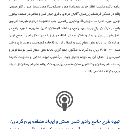
ادامه تاکید داشت: اطفاء حریق بتعداد ۱۱ مورد(مسکونی۴ مورد شامل منزل آقای فیضی
واقع در مسکن فرهنگیان_منزل آقایان مرادی, باقری, جهان کهن و غلامی در منطقه ییلاق_
تجاری ۱مورد مغازه ساندویجی آقای اکبری _انباری ا باب متعلق به مرحوم علیرضا تقی پور
واقع در کیاگهان_باغ چای ۱ مورد واقع در منطقه تابستان نشین_مخروبه ۳ مورد واقع در
داخل شهر, پایین زربیجار و اشکر میدان_اطفاء حریق زباله در داخل شهر) ، جمع آوری
روزانه ۱۵ تن زباله های سطح شهر و انتقال آن به کارخانه کمپوست رودسربا پرداخت
مبلغ ۴/۵۰۰/۰۰۰ ریال به کارخانه مذکور، جمع آوری نخاله های سطح شهر توسط لودر و
کمپرسی و انتقال آن به کوچه جانباز جهت بازگشایی کوچه مذکور و مصوبات کمیته
پسماند شهرستان جهت تغییر مکان مناسب برای ریجکت زباله های شهرستان از نمونه
های دیگر اقدامات می باشند.
تهیه طرح جامع وادی شهر املش و ایجاد منطقه بوم گردی/
تهیه طرح اجرایی و برآورد هزینه پارک بازار واقع در منطقه