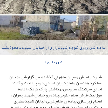
ادامه شن ریزی کوچه شهیدزارع از خیابان شهیدنامجو(پشت
شهرداری)
شهردار املش همچون ماههای گذشته٬ طی گزارشی به بیان
عملکرد هفتمین ماه از دوران تصدی خودپرداخت و گفت:
اجرای سپتینگ سرویس بهداشتی پارک کودک، ادامه
موزاییک فرش ضلع جنوبی پیاده رو خیابان شهید چمران ،
اصلاح زیرسازی پیاده رو ضلع غربی خیابان شهیدمطهری
جهت اجرای موزاییک فرش و اصلاح دریچه های بتنی کوچه