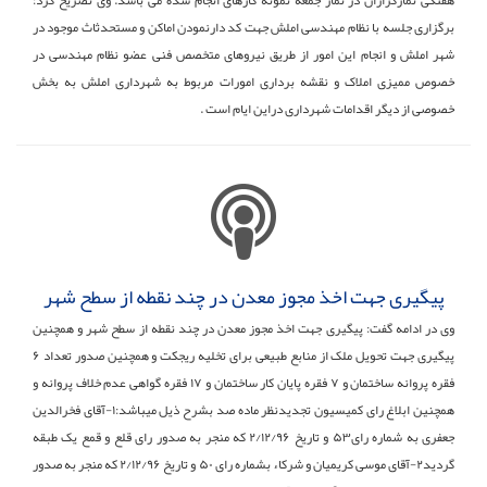
برگزاری جلسه با نظام مهندسی املش جهت کد دارنمودن اماکن و مستحدثاث موجود در
شهر املش و انجام این امور از طریق نیروهای متخصص فنی عضو نظام مهندسی در
خصوص ممیزی املاک و نقشه برداری امورات مربوط به شهرداری املش به بخش
خصوصی از دیگر اقدامات شهرداری دراین ایام است .
پیگیری جهت اخذ مجوز معدن در چند نقطه از سطح شهر
وی در ادامه گفت: پیگیری جهت اخذ مجوز معدن در چند نقطه از سطح شهر و همچنین
پیگیری جهت تحویل ملک از منابع طبیعی برای تخلیه ریجکت و همچنین صدور تعداد ۶
فقره پروانه ساختمان و ۷ فقره پایان کار ساختمان و ۱۷ فقره گواهی عدم خلاف پروانه و
همچنین ابلاغ رای کمیسیون تجدیدنظر ماده صد بشرح ذیل میباشد:۱-آقای فخرالدین
جعفری به شماره رای۵۳ و تاریخ ۲/۱۲/۹۶ که منجر به صدور رای قلع و قمع یک طبقه
گردید۲-آقای موسی کریمیان و شرکاء بشماره رای ۵۰ و تاریخ ۲/۱۲/۹۶ که منجر به صدور