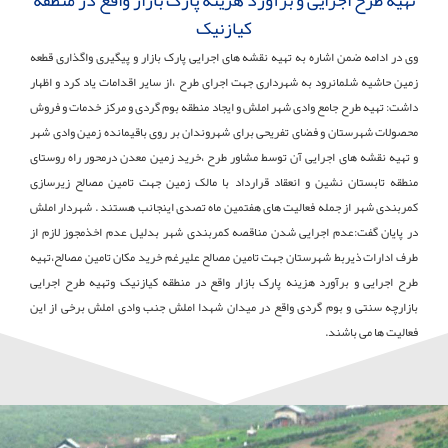
کیازنیک
وی در ادامه ضمن اشاره به تهیه نقشه های اجرایی پارک بازار و پیگیری واگذاری قطعه
زمین حاشیه شلمانرود به شهرداری جهت اجرای طرح ،از سایر اقدامات یاد کرد و اظهار
داشت: تهیه طرح جامع وادی شهر املش و ایجاد منطقه بوم گردی و مرکز خدمات و فروش
محصولات شهرستان و فضای تفریحی برای شهروندان بر روی باقیمانده زمین وادی شهر
و تهیه نقشه های اجرایی آن توسط مشاور طرح ،خرید زمین معدن درمحور راه روستای
منطقه تابستان نشین و انعقاد قرارداد با مالک زمین جهت تامین مصالح زیرسازی
کمربندی شهر از جمله فعالیت های هفتمین ماه تصدی اینجانب هستند . شهردار املش
در پایان گفت:عدم اجرایی شدن مناقصه کمربندی شهر بدلیل عدم اخذمجوز لازم از
طرف ادارات ذیربط شهرستان جهت تامین مصالح علیرغم خرید مکان تامین مصالح،تهیه
طرح اجرایی و برآورد هزینه پارک بازار واقع در منطقه کیازنیک وتهیه طرح اجرایی
بازارچه سنتی و بوم گردی واقع در میدان شهدا املش جنب وادی املش برخی از این
فعالیت ها می باشند.