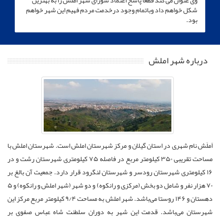
وی عنوان می کند قطعا پاسخ اعتماد شورای شهر املش را به بهترین
شکل خواهم داد وباتمام وجود درخدمت مردم فهیم این شهر خواهم
بود.
درباره شهر املش
اَملَش نام شهری در استان گیلان و مرکز شهرستان املش است. شهرستان املش با
مساحت تقریبی ۳۵۰ کیلومتر مربع در فاصله ۷۵ کیلومتری شهرستان رشت و در
۱۶ کیلومتری شهرستان رودسر و شهرستان لنگرود قرار دارد. جمعیت آن بالغ بر
۷۰ هزار نفر و شامل دو بخش (مرکزی و رانکوه) و دو شهر (شهر املش و رانکوه) و ۵
دهستان و ۱۴۶ روستا می‌باشد. شهر املش به مساحت ۹/۴ کیلومتر مربع مرکز این
شهرستان می‌باشد. قدمت این شهر به دوران سلطنت شاه عباس صفوی بر